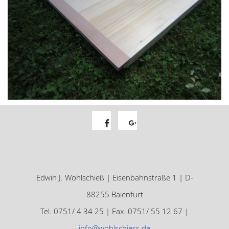
Facebook
Google+
Edwin J. Wohlschieß | Eisenbahnstraße 1 | D-
88255 Baienfurt
Tel. 0751/ 4 34 25 | Fax. 0751/ 55 12 67 |
info@wohlschiess.de